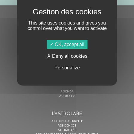
S'ABONNER À LA NEWSLETTER
This site uses cookies and gives you
control over what you want to activate
OK, accept all
Deny all cookies
En cochant cette case, j’accepte la
Politique de confidentialité
de ce site
Personalize
AU PROGRAMME
AGENDA
ASTRO TV
L’ASTROLABE
ACTION CULTURELLE
RÉSIDENCES
ACTUALITÉS