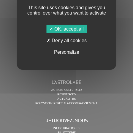
This site uses cookies and gives you
control over what you want to activate
OK, accept all
En cochant cette case, j’accepte la
Politique de confidentialité
de ce site
Deny all cookies
Personalize
AU PROGRAMME
AGENDA
ASTRO TV
L’ASTROLABE
ACTION CULTURELLE
RÉSIDENCES
ACTUALITÉS
POLYSONIK REPET & ACCOMPAGNEMENT
RETROUVEZ-NOUS
INFOS PRATIQUES
BILLETTERIE