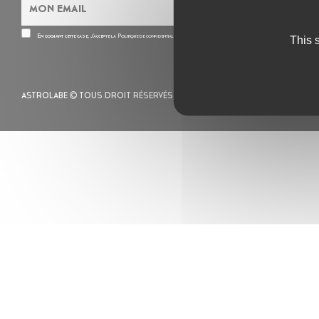
En cochant cette case, j’accepte la
Politique de confidentialité
de ce site
This 
ASTROLABE
TOUS DROIT RÉSERVÉS -
MENTIONS LÉGALES
– POLITIQUE 