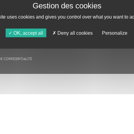
AU PROGRAMME
site uses cookies and gives you control over what you want to ac
AGENDA
ASTRO TV
OK, accept all
Deny all cookies
Personalize
DE CONFIDENTIALITÉ