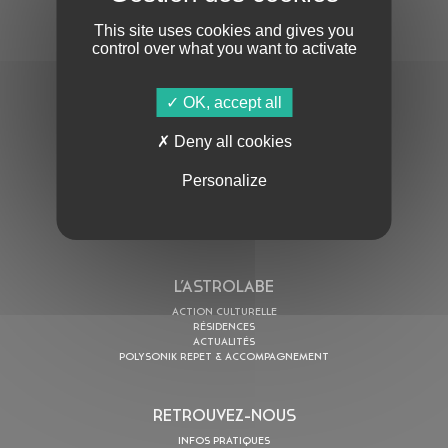
This site uses cookies and gives you
control over what you want to activate
OK, accept all
En cochant cette case, j’accepte la
Politique de confidentialité
de ce site
Deny all cookies
Personalize
AU PROGRAMME
AGENDA
ASTRO TV
L’ASTROLABE
ACTION CULTURELLE
RÉSIDENCES
ACTUALITÉS
POLYSONIK REPET & ACCOMPAGNEMENT
RETROUVEZ-NOUS
INFOS PRATIQUES