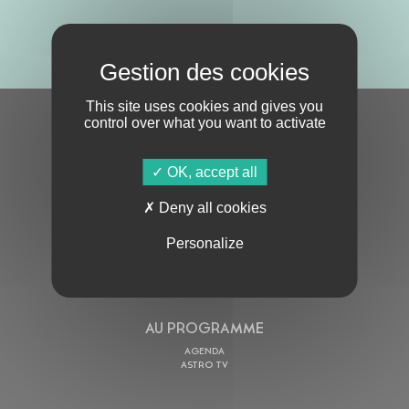
ABONNE-TOI !
This site uses cookies and gives you
control over what you want to activate
S'ABONNER À LA NEWSLETTER
OK, accept all
Deny all cookies
Personalize
En cochant cette case, j’accepte la
Politique de confidentialité
de ce site
AU PROGRAMME
AGENDA
ASTRO TV