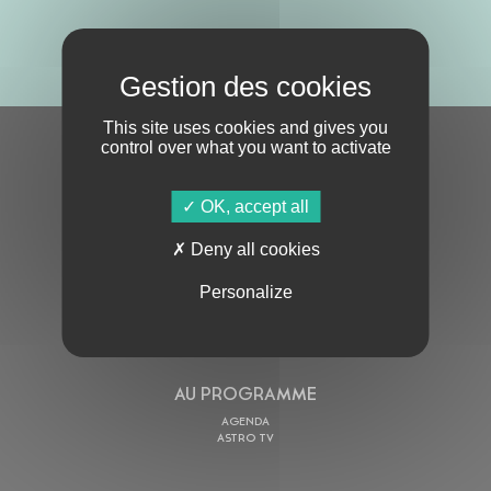
ABONNE-TOI !
This site uses cookies and gives you
control over what you want to activate
S'ABONNER À LA NEWSLETTER
OK, accept all
Deny all cookies
Personalize
En cochant cette case, j’accepte la
Politique de confidentialité
de ce site
AU PROGRAMME
AGENDA
ASTRO TV