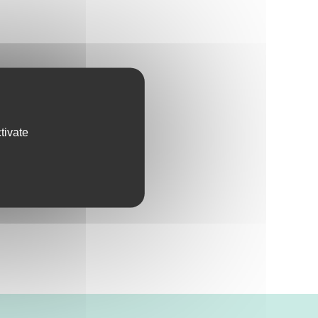
tivate