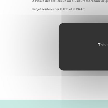
A l’issue des ateliers un ou plusieurs morceaux orig
Projet soutenu par la PJJ et la DRAC
This 