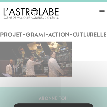
Toggl
navigat
projet-grami-action-cutlurelle
ABONNE-TOI !