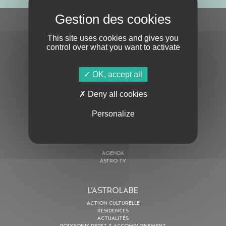
S'ABONNER À LA NEWSLETTER
This site uses cookies and gives you
control over what you want to activate
OK, accept all
Deny all cookies
En cochant cette case, j’accepte la
Politique de confidentialité
de ce site
Personalize
AU PROGRAMME
AGENDA
ASTRO TV
L’ASTROLABE
ACTION CULTURELLE
RÉSIDENCES
ACTUALITÉS