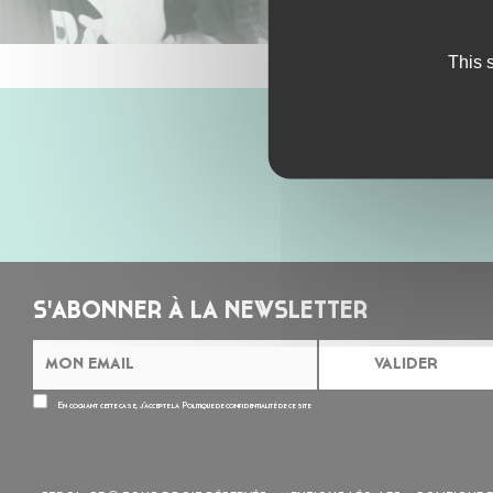
This 
S'ABONNER À LA NEWSLETTER
En cochant cette case, j’accepte la
Politique de confidentialité
de ce site