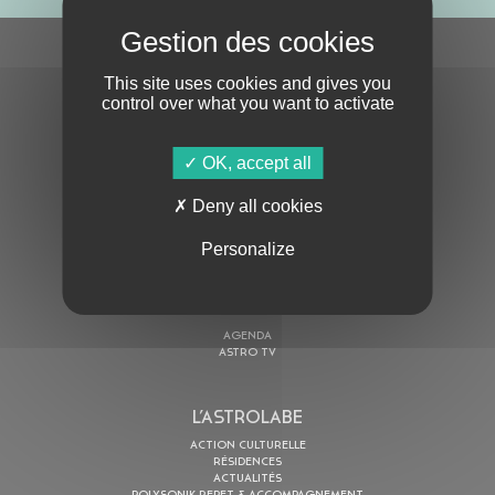
S'ABONNER À LA NEWSLETTER
This site uses cookies and gives you
control over what you want to activate
OK, accept all
Deny all cookies
En cochant cette case, j’accepte la
Politique de confidentialité
de ce site
Personalize
AU PROGRAMME
AGENDA
ASTRO TV
L’ASTROLABE
ACTION CULTURELLE
RÉSIDENCES
ACTUALITÉS