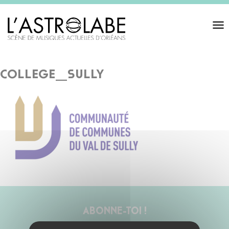
Toggl
navigat
college_sully
ABONNE-TOI !