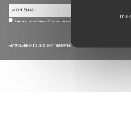
This 
En cochant cette case, j’accepte la
Politique de confidentialité
de ce site
ASTROLABE
TOUS DROIT RÉSERVÉS -
MENTIONS LÉGALES
– POLITIQUE 