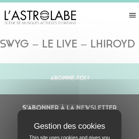
Toggl
navigat
SWYG – LE LIVE – LHIROYD
ABONNE-TOI !
S'ABONNER À LA NEWSLETTER
This site uses cookies and gives you