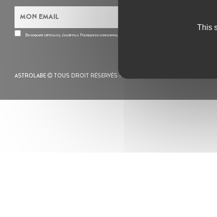
This 
En cochant cette case, j’accepte la
Politique de confidentialité
de ce site
ASTROLABE
TOUS DROIT RÉSERVÉS -
MENTIONS LÉGALES
– POLITIQUE 