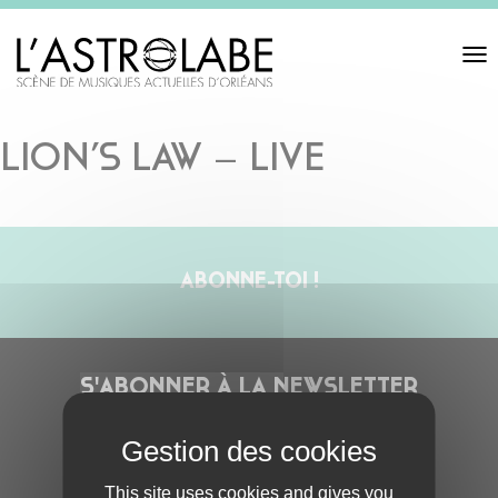
Toggl
navigat
LION’S LAW – LIVE
ABONNE-TOI !
S'ABONNER À LA NEWSLETTER
This site uses cookies and gives you