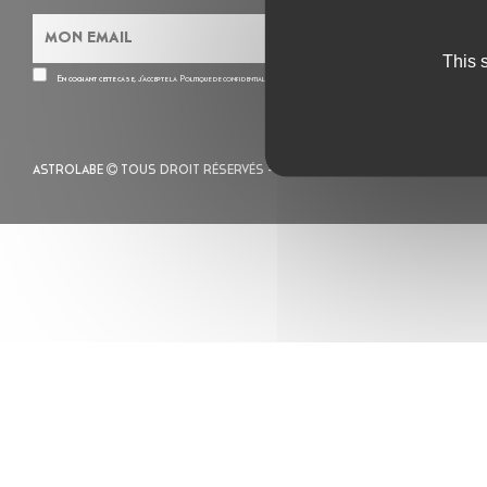
This 
En cochant cette case, j’accepte la
Politique de confidentialité
de ce site
ASTROLABE
TOUS DROIT RÉSERVÉS -
MENTIONS LÉGALES
– POLITIQUE 