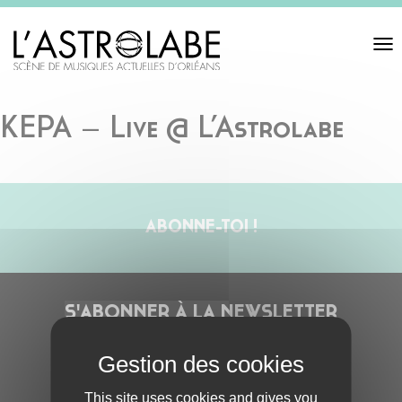
Toggl
navigat
KEPA – Live @ L’Astrolabe
ABONNE-TOI !
S'ABONNER À LA NEWSLETTER
This site uses cookies and gives you