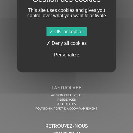
This site uses cookies and gives you
control over what you want to activate
OK, accept all
En cochant cette case, j’accepte la
Politique de confidentialité
de ce site
Deny all cookies
Personalize
AU PROGRAMME
AGENDA
ASTRO TV
L’ASTROLABE
ACTION CULTURELLE
RÉSIDENCES
ACTUALITÉS
POLYSONIK REPET & ACCOMPAGNEMENT
RETROUVEZ-NOUS