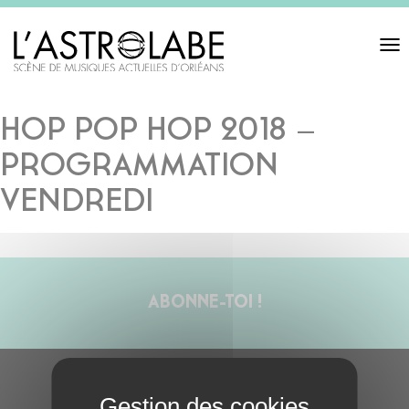
Toggl
navigat
HOP POP HOP 2018 –
PROGRAMMATION
VENDREDI
ABONNE-TOI !
S'ABONNER À LA NEWSLETTER