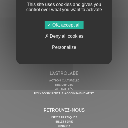
This site uses cookies and gives you
control over what you want to activate
OK, accept all
En cochant cette case, j’accepte la
Politique de confidentialité
de ce site
Deny all cookies
AU PROGRAMME
Personalize
AGENDA
ASTRO TV
L’ASTROLABE
ACTION CULTURELLE
RÉSIDENCES
ACTUALITÉS
POLYSONIK REPET & ACCOMPAGNEMENT
RETROUVEZ-NOUS
INFOS PRATIQUES
BILLETTERIE
WEBZINE