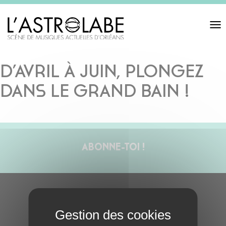
Toggl
navigat
D’AVRIL À JUIN, PLONGEZ
DANS LE GRAND BAIN !
ABONNE-TOI !
S'ABONNER À LA NEWSLETTER