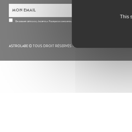
This 
En cochant cette case, j’accepte la
Politique de confidentialité
de ce site
ASTROLABE
TOUS DROIT RÉSERVÉS -
MENTIONS LÉGALES
– POLITIQUE 