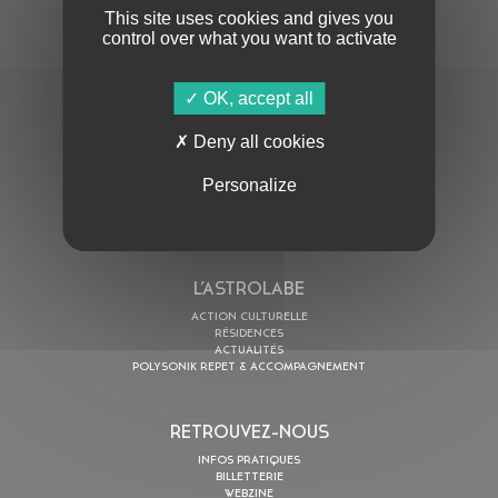
This site uses cookies and gives you
control over what you want to activate
OK, accept all
En cochant cette case, j’accepte la
Politique de confidentialité
de ce site
Deny all cookies
AU PROGRAMME
Personalize
AGENDA
ASTRO TV
L’ASTROLABE
ACTION CULTURELLE
RÉSIDENCES
ACTUALITÉS
POLYSONIK REPET & ACCOMPAGNEMENT
RETROUVEZ-NOUS
INFOS PRATIQUES
BILLETTERIE
WEBZINE