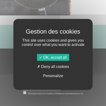
ABONNE-TOI !
This site uses cookies and gives you
control over what you want to activate
OK, accept all
S'ABONNER À LA NEWSLETTER
Deny all cookies
Personalize
En cochant cette case, j’accepte la
Politique de confidentialité
de ce site