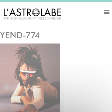
Toggl
navigat
YEND-774