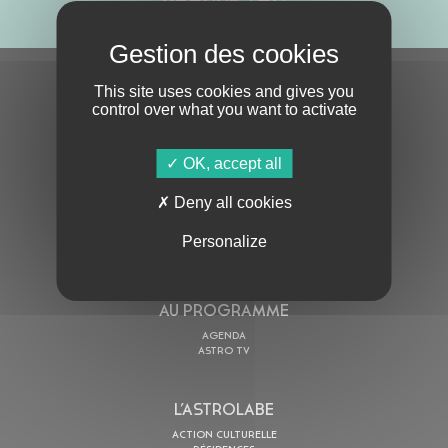
S'ABONNER À LA NEWSLETTER
This site uses cookies and gives you
control over what you want to activate
OK, accept all
Deny all cookies
Personalize
En cochant cette case, j’accepte la
Politique de confidentialité
de ce site
AU PROGRAMME
AGENDA
ASTRO TV
L’ASTROLABE
ACTION CULTURELLE