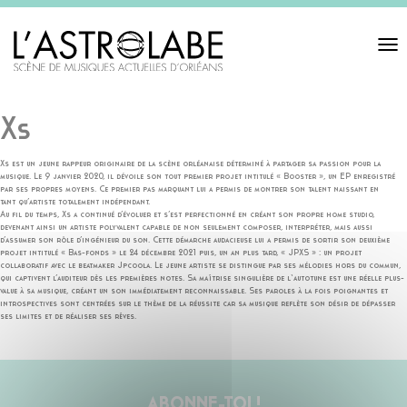
Toggl
navigat
Xs
Xs est un jeune rappeur originaire de la scène orléanaise déterminé à partager sa passion pour la
musique. Le 9 janvier 2020, il dévoile son tout premier projet intitulé « Booster », un EP enregistré
par ses propres moyens. Ce premier pas marquant lui a permis de montrer son talent naissant en
tant qu’artiste totalement indépendant.
Au fil du temps, Xs a continué d’évoluer et s’est perfectionné en créant son propre home studio,
devenant ainsi un artiste polyvalent capable de non seulement composer, interpréter, mais aussi
d’assumer son rôle d’ingénieur du son. Cette démarche audacieuse lui a permis de sortir son deuxième
projet intitulé « Bas-fonds » le 24 décembre 2021 puis, un an plus tard, « JPXS » : un projet
collaboratif avec le beatmaker Jpcoola. Le jeune artiste se distingue par ses mélodies hors du commun,
qui captivent l’auditeur dès les premières notes. Sa maîtrise singulière de l‘autotune est une réelle plus-
value à sa musique, créant un son immédiatement reconnaissable. Ses paroles à la fois poignantes et
introspectives sont centrées sur le thème de la réussite car sa musique reflète son désir de dépasser
ses limites et de réaliser ses rêves.
ABONNE-TOI !