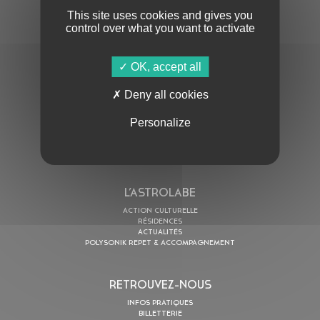
This site uses cookies and gives you
control over what you want to activate
OK, accept all
En cochant cette case, j’accepte la
Politique de confidentialité
de ce site
Deny all cookies
AU PROGRAMME
Personalize
AGENDA
ASTRO TV
L’ASTROLABE
ACTION CULTURELLE
RÉSIDENCES
ACTUALITÉS
POLYSONIK REPET & ACCOMPAGNEMENT
RETROUVEZ-NOUS
INFOS PRATIQUES
BILLETTERIE