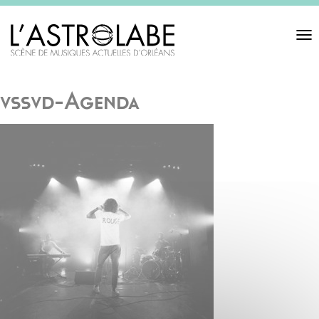
Toggl
navigat
vssvd-Agenda