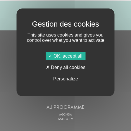
ABONNE-TOI !
This site uses cookies and gives you
control over what you want to activate
S'ABONNER À LA NEWSLETTER
OK, accept all
Deny all cookies
Personalize
En cochant cette case, j’accepte la
Politique de confidentialité
de ce site
AU PROGRAMME
AGENDA
ASTRO TV