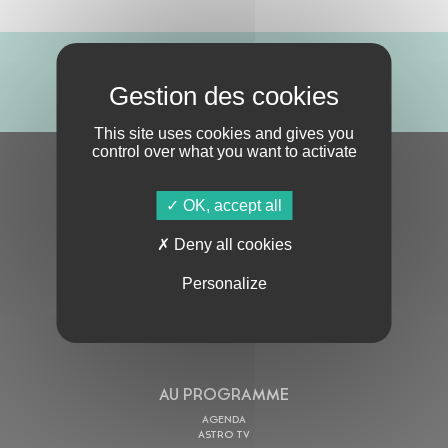
ABONNE-TOI !
This site uses cookies and gives you
control over what you want to activate
S'ABONNER À LA NEWSLETTER
OK, accept all
Deny all cookies
Personalize
En cochant cette case, j’accepte la
Politique de confidentialité
de ce site
AU PROGRAMME
AGENDA
ASTRO TV