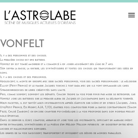
Toggl
navigat
VONFELT
Il y a des personnes et des choses.
La première chose est une batterie.
Vonfelt en est tombé amoureux et a commencé à en jouer assidûment dès l’âge de 7 ans.
S’en suivra la basse, la guitare, les synthétiseurs et toutes ces choses qui transforment des idées en
sons.
Il y a des choses et des personnes.
Adolescent, il monte un groupe avec deux sacrés personnes, voir des sacrés personnages : le mélodieux
Elliot (Petit Prince) et le fameux Jacques touche à tout dada avec qui ils vont enflammer les caves
Strasbourgeoises de leurs créativités sans limite.
Puis, comme souvent, sonnent les départs. Chacun trouve sa voie pour finir par mieux se retrouver, car
Vonfelt joue les batteries sur le premier album de Jacques et l’accompagne dans sa délirante tournée.
Multi-facettes, il est tantôt multi-instrumentiste auprès d’artiste sur scène et en studio (Jacques, Joko,
Uto,Petit Prince, Ed Mount, AJA, T/O), d’autres fois compositeur pour la danse contemporaine (Simon
Feltz, Chloé Zamboni) ou encore chanteur psychédélique à la voix profonde dans son nouveau projet
solo éponyme.
Dans ce dernier il écrit, compose, arrange et joue tous les instruments, officiant un mariage inédit
entre rythmiques, synthétiseurs et la poésie d’un Mélody Nelson futuriste : un goodtrip entre rêves
lucides et hallucinations soniques.
Les graves de sa voix saisissent, transportent et invoquent les désirs de mondes parallèles.