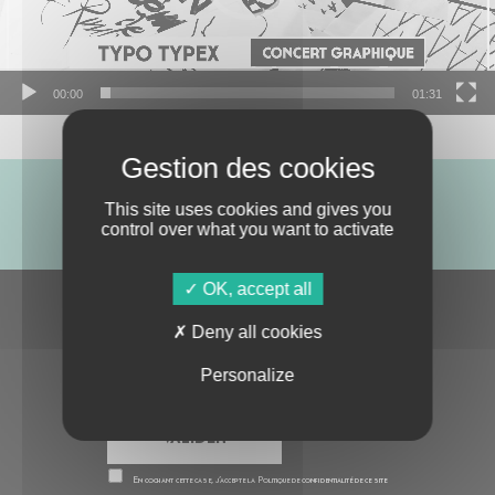
00:00
01:31
This site uses cookies and gives you
ABONNE-TOI !
control over what you want to activate
OK, accept all
S'ABONNER À LA NEWSLETTER
Deny all cookies
Personalize
En cochant cette case, j’accepte la
Politique de confidentialité
de ce site