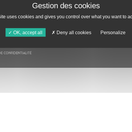
AU PROGRAMME
AGENDA
ASTRO TV
site uses cookies and gives you control over what you want to ac
OK, accept all
Deny all cookies
Personalize
DE CONFIDENTIALITÉ