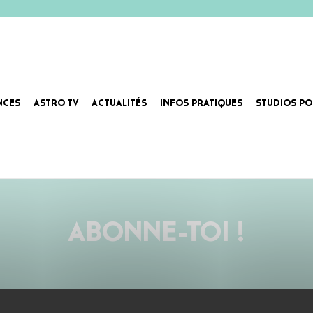
NCES
ASTRO TV
ACTUALITÉS
INFOS PRATIQUES
STUDIOS PO
s d’un siècle d’expérience cumulée au service du Rock, les Twister Cover font varier les plaisirs, entre 70
ABONNE-TOI !