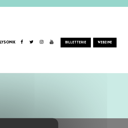
LYSONIK
BILLETTERIE
WEBZINE
’s ravageur et Power-Pop débridée..