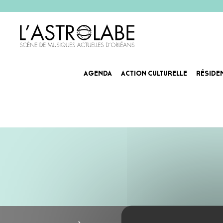
AGENDA
ACTION CULTURELLE
RÉSIDE
TWISTER COVER
Après la sortie de deux albums et d’un nouvel EP, le combo Orléanais poursuit l’aventure en trio. Avec plu