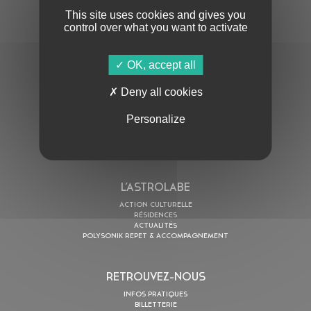
This site uses cookies and gives you
control over what you want to activate
OK, accept all
En cochant cette case, j’accepte la
Politique de confidentialité
de ce site
Deny all cookies
AU PROGRAMME
Personalize
AGENDA
ASTRO TV
L’ASTROLABE
ACTION CULTURELLE
RÉSIDENCES
ACTUALITÉS
POLYSONIK REPET & ACCOMPAGNEMENT
RETROUVEZ-NOUS
INFOS PRATIQUES
BILLETTERIE