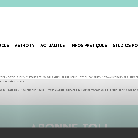
NCES
ASTRO TV
ACTUALITÉS
INFOS PRATIQUES
STUDIOS PO
rcussions électroniques et mélodies pop vivent des jours heureux main dans la main. Laure compose, cha
usicale qui vous fera certainement voyager !
iers battus. 2 EPs entêtants et colorés ainsi qu’une belle liste de concerts notamment dans des lieux plu
t les idées reçues.
old”, “Kate Bush” ou encore “Jain”…..vous aimerez sûrement la Pop de Voyage ou l’Électro Tropicool de ce
ABONNE-TOI !