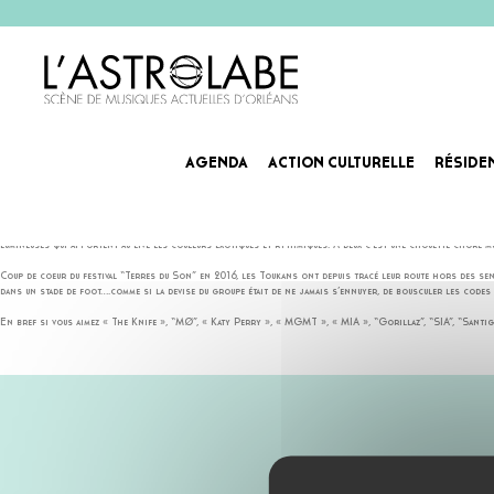
AGENDA
ACTION CULTURELLE
RÉSIDE
TOUKAN TOUKÄN
TOUKAN TOUKÄN est un duo qui a envie de vous voir sourire. Un détour dans une jungle luxuriante où pe
lumineuses qui apportent au live les couleurs exotiques et rythmiques. A deux c’est une chouette choré m
Coup de coeur du festival “Terres du Son” en 2016, les Toukans ont depuis tracé leur route hors des sent
dans un stade de foot….comme si la devise du groupe était de ne jamais s’ennuyer, de bousculer les codes e
En bref si vous aimez « The Knife », “MØ”, « Katy Perry », « MGMT », « MIA », “Gorillaz”, “SIA”, “Santig