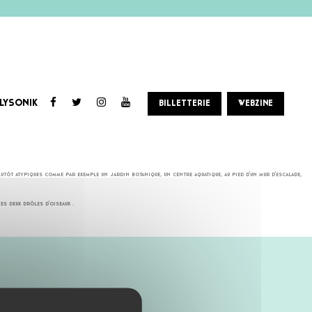
LYSONIK
BILLETTERIE
WEBZINE
nte et explore la scène. Etienne peaufine la production puis tape avec fougue sur des machines
tôt atypiques comme par exemple un jardin botanique, un centre aquatique, au pied d’un mur d’escalade,
s deux drôles d’oiseaux .