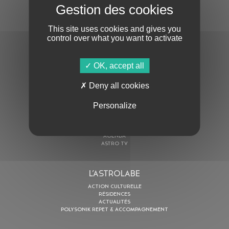
S'ABONNER À LA NEWSLETTER
This site uses cookies and gives you
control over what you want to activate
OK, accept all
Deny all cookies
En cochant cette case, j’accepte la
Politique de confidentialité
de ce site
Personalize
AU PROGRAMME
AGENDA
ASTRO TV
L’ASTROLABE
ACTION CULTURELLE
RÉSIDENCES
ACTUALITÉS
POLYSONIK REPET & ACCOMPAGNEMENT