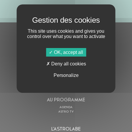
ABONNE-TOI !
This site uses cookies and gives you
S'ABONNER À LA NEWSLETTER
control over what you want to activate
OK, accept all
Deny all cookies
Personalize
En cochant cette case, j’accepte la
Politique de confidentialité
de ce site
AU PROGRAMME
AGENDA
ASTRO TV
L’ASTROLABE