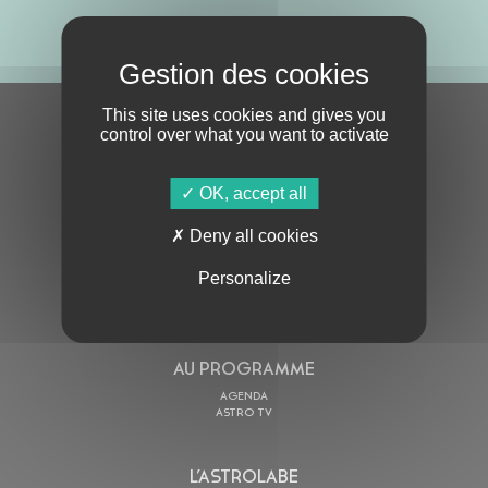
ABONNE-TOI !
This site uses cookies and gives you
S'ABONNER À LA NEWSLETTER
control over what you want to activate
OK, accept all
Deny all cookies
Personalize
En cochant cette case, j’accepte la
Politique de confidentialité
de ce site
AU PROGRAMME
AGENDA
ASTRO TV
L’ASTROLABE