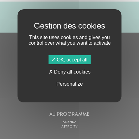
ABONNE-TOI !
This site uses cookies and gives you
control over what you want to activate
S'ABONNER À LA NEWSLETTER
OK, accept all
Deny all cookies
Personalize
En cochant cette case, j’accepte la
Politique de confidentialité
de ce site
AU PROGRAMME
AGENDA
ASTRO TV