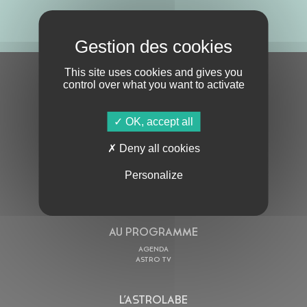
ABONNE-TOI !
This site uses cookies and gives you
S'ABONNER À LA NEWSLETTER
control over what you want to activate
OK, accept all
Deny all cookies
Personalize
En cochant cette case, j’accepte la
Politique de confidentialité
de ce site
AU PROGRAMME
AGENDA
ASTRO TV
L’ASTROLABE