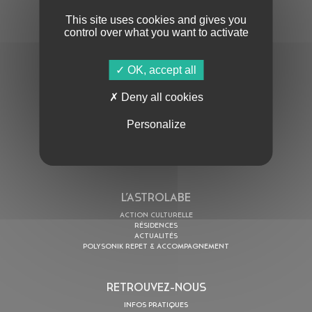
This site uses cookies and gives you
control over what you want to activate
OK, accept all
En cochant cette case, j’accepte la
Politique de confidentialité
de ce site
Deny all cookies
Personalize
AU PROGRAMME
AGENDA
ASTRO TV
L’ASTROLABE
ACTION CULTURELLE
RÉSIDENCES
ACTUALITÉS
POLYSONIK REPET & ACCOMPAGNEMENT
RETROUVEZ-NOUS
INFOS PRATIQUES