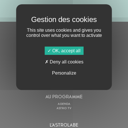
ABONNE-TOI !
This site uses cookies and gives you
S'ABONNER À LA NEWSLETTER
control over what you want to activate
OK, accept all
Deny all cookies
Personalize
En cochant cette case, j’accepte la
Politique de confidentialité
de ce site
AU PROGRAMME
AGENDA
ASTRO TV
L’ASTROLABE