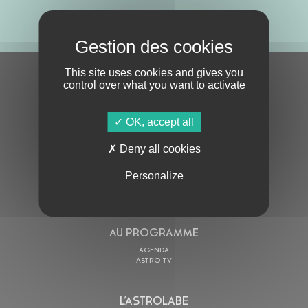
ABONNE-TOI !
This site uses cookies and gives you
S'ABONNER À LA NEWSLETTER
control over what you want to activate
OK, accept all
Deny all cookies
Personalize
En cochant cette case, j’accepte la
Politique de confidentialité
de ce site
AU PROGRAMME
AGENDA
ASTRO TV
L’ASTROLABE