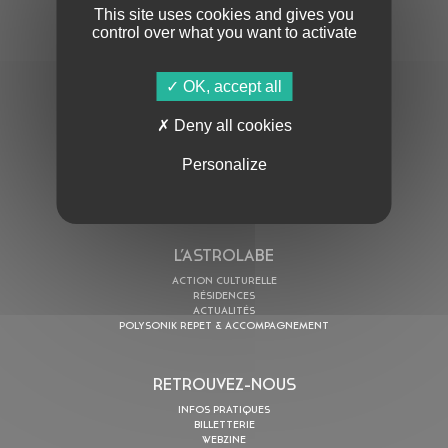
This site uses cookies and gives you
control over what you want to activate
OK, accept all
En cochant cette case, j’accepte la
Politique de confidentialité
de ce site
Deny all cookies
AU PROGRAMME
Personalize
AGENDA
ASTRO TV
L’ASTROLABE
ACTION CULTURELLE
RÉSIDENCES
ACTUALITÉS
POLYSONIK REPET & ACCOMPAGNEMENT
RETROUVEZ-NOUS
INFOS PRATIQUES
BILLETTERIE
WEBZINE