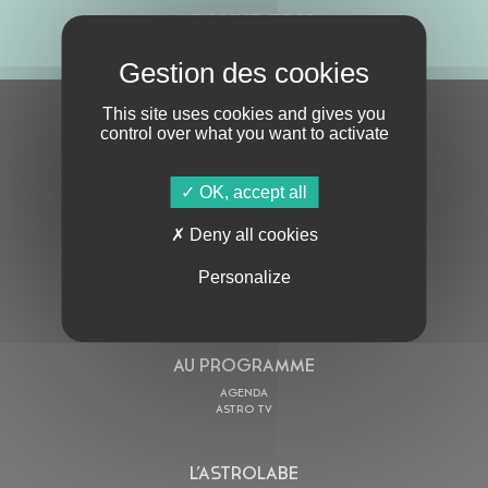
ABONNE-TOI !
This site uses cookies and gives you
S'ABONNER À LA NEWSLETTER
control over what you want to activate
OK, accept all
Deny all cookies
Personalize
En cochant cette case, j’accepte la
Politique de confidentialité
de ce site
AU PROGRAMME
AGENDA
ASTRO TV
L’ASTROLABE