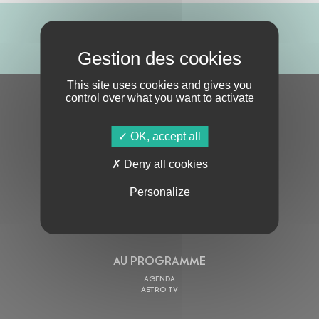
ABONNE-TOI !
This site uses cookies and gives you
control over what you want to activate
S'ABONNER À LA NEWSLETTER
OK, accept all
Deny all cookies
Personalize
En cochant cette case, j’accepte la
Politique de confidentialité
de ce site
AU PROGRAMME
AGENDA
ASTRO TV