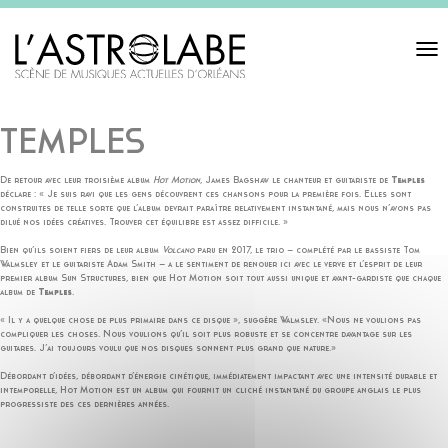
Toggl
navigat
TEMPLES
De retour avec leur troisième album
Hot Motion
, James Bagshaw le chanteur et guitariste de
Temples
déclare : « Je suis ravi que les gens découvrent ces chansons pour la première fois. Elles sont
construites de telle sorte que l’album devrait paraître relativement instantané, mais nous n’avons pas
dilué nos idées créatives. Trouver cet équilibre est assez difficile. »
Bien qu’ils soient fiers de leur album
Volcano
paru en 2017, le trio – complété par le bassiste Tom
Walmsley et le guitariste Adam Smith – a le sentiment de renouer ici avec le verve et l’esprit de leur
premier album Sun Structures, bien que Hot Motion soit tout aussi unique et avant-gardiste que chaque
album de
Temples
.
« Il y a quelque chose de plus primaire dans ce disque », suggère Walmsley. «Nous ne voulions pas
compliquer les choses. Nous voulions qu’il soit plus robuste et se concentre davantage sur les
guitares. J’ai toujours voulu que nos disques sonnent plus grand que nature.»
Débordant d’idées, débordant d’énergie cinétique, immédiatement impactant avec une intensité durable et
intemporelle, Hot Motion est un album qui fournit un cliché instantané du groupe anglais le plus
progressiste des ces dernières années.