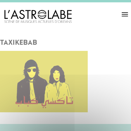
Toggl
navigat
taxikebab