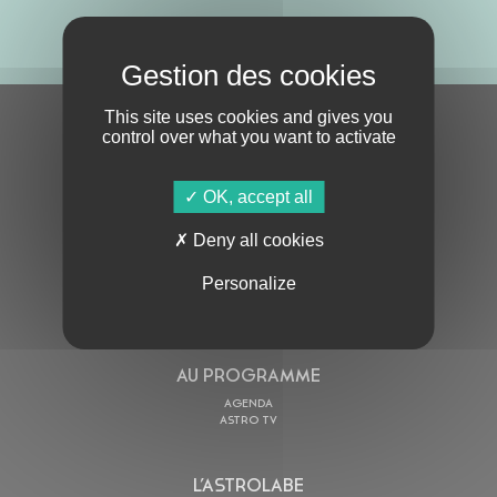
ABONNE-TOI !
This site uses cookies and gives you
S'ABONNER À LA NEWSLETTER
control over what you want to activate
OK, accept all
Deny all cookies
Personalize
En cochant cette case, j’accepte la
Politique de confidentialité
de ce site
AU PROGRAMME
AGENDA
ASTRO TV
L’ASTROLABE