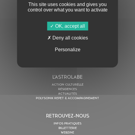
This site uses cookies and gives you
control over what you want to activate
OK, accept all
En cochant cette case, j’accepte la
Politique de confidentialité
de ce site
Deny all cookies
AU PROGRAMME
Personalize
AGENDA
ASTRO TV
L’ASTROLABE
ACTION CULTURELLE
RÉSIDENCES
ACTUALITÉS
POLYSONIK REPET & ACCOMPAGNEMENT
RETROUVEZ-NOUS
INFOS PRATIQUES
BILLETTERIE
WEBZINE