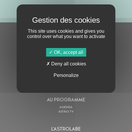
ABONNE-TOI !
This site uses cookies and gives you
S'ABONNER À LA NEWSLETTER
control over what you want to activate
OK, accept all
Deny all cookies
Personalize
En cochant cette case, j’accepte la
Politique de confidentialité
de ce site
AU PROGRAMME
AGENDA
ASTRO TV
L’ASTROLABE