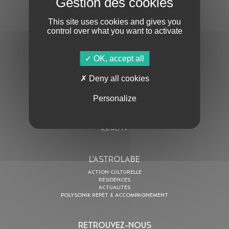
This site uses cookies and gives you
control over what you want to activate
OK, accept all
En cochant cette case, j’accepte la
Politique de confidentialité
de ce site
Deny all cookies
Personalize
AU PROGRAMME
AGENDA
ASTRO TV
L’ASTROLABE
ACTION CULTURELLE
RÉSIDENCES
ACTUALITÉS
POLYSONIK REPET & ACCOMPAGNEMENT
RETROUVEZ-NOUS