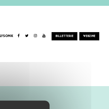
LYSONIK
BILLETTERIE
WEBZINE
 Tours, le Nadir-Bourges, le Galion-Lorient….. et a partagé l’affiche avec The Monsters, The