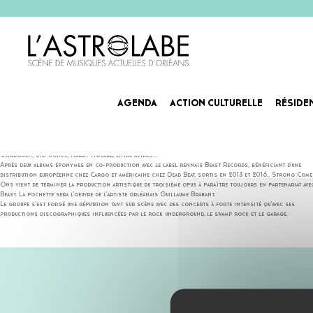
AGENDA
ACTION CULTURELLE
RÉSIDE
STRONG COME ONS
Strong Come Ons voit le jour en 2012 à Orléans et a joué, notamment au Binic Folks Blues Festival, Fes
Weirdomen, Jim Jones, Harry Howard, entre autres…
Après deux albums éponymes en co-production avec le label rennais Beast Records, bénéficiant d’une
distribution européenne chez Cargo et américaine chez Dead Beat, sortis en 2013 et 2016., Strong Come
Ons vient de terminer la production artistique du troisième opus à paraître toujours en partenariat ave
Beast. La pochette sera l’oeuvre de l’artiste orléanais Guillaume Brabant.
Le groupe s’est forgé une réputation tant sur scène avec des concerts à forte intensité qu’avec ses
productions discographiques influencées par le rock underground, le swamp rock et le garage.