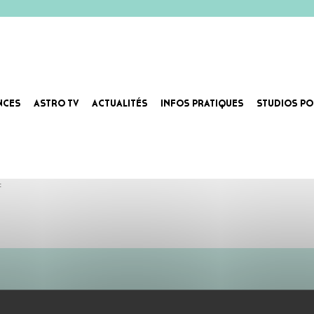
NCES
ASTRO TV
ACTUALITÉS
INFOS PRATIQUES
STUDIOS PO
tival Cosmic Trip, aux Bars en Trans, à l’Astrolabe-Orléans, La Vapeur-Dijon, le Temps Machine-Joué lès
c
ABONNE-TOI !