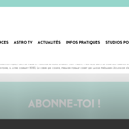
NCES
ASTRO TV
ACTUALITÉS
INFOS PRATIQUES
STUDIOS PO
r chasser l’ennui avant d’arpenter les couloirs du conservatoire où il prend des cours d’opéra. À l’aube d
d’authentiques cris du cœur et toucher au même endroit son public. Propulsé dans la cour des grands ave
toire, il livre courant 2023, Le cœur qui cogne, premier format court qui laisse présager l’éclosion d’u
ABONNE-TOI !