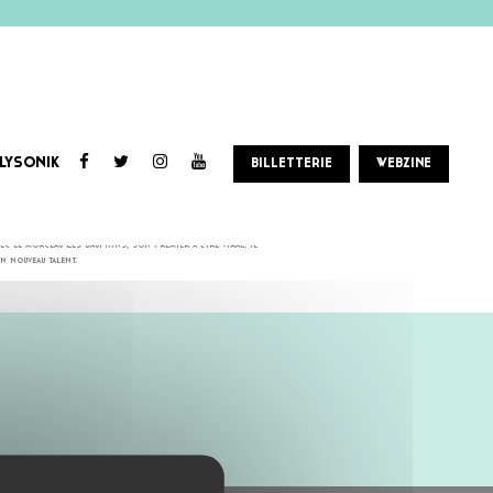
LYSONIK
BILLETTERIE
WEBZINE
e ses 19 ans, il devient St Graal. Inspiré par la liberté des milieux drag qu’il fréquente, ce kid au
c le morceau Les dauphins, son premier à être viral, il
n nouveau talent.