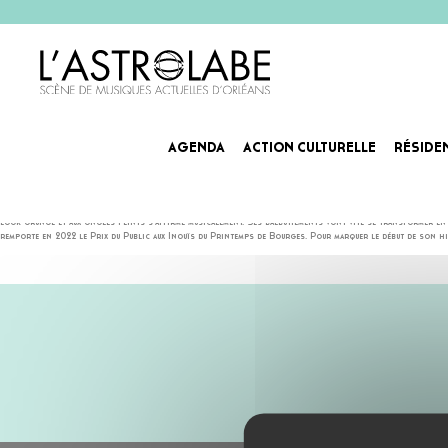
AGENDA
ACTION CULTURELLE
RÉSIDE
ST GRAAL
Originaire d’Angoulême, Léo Meynard a commencé à reproduire à la guitare ses morceaux de rock favoris pou
look grunge et aux ongles peints s’affirme musicalement. Ses balbutiements vont vite se transformer en 
remporte en 2022 le Prix du Public aux Inouïs du Printemps de Bourges. Pour marquer le début de son his