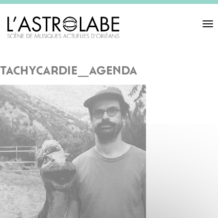
Toggl
navigat
tachycardie_agenda